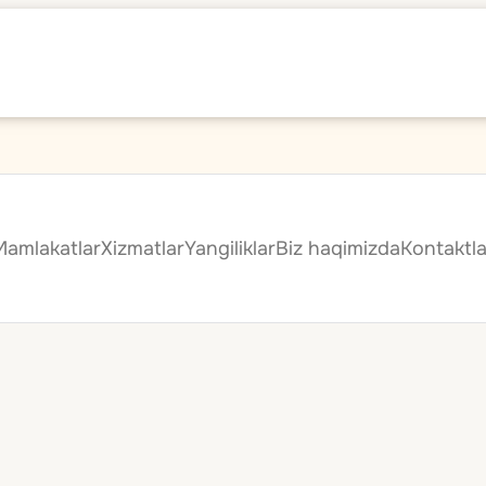
Mamlakatlar
Xizmatlar
Yangiliklar
Biz haqimizda
Kontaktla
Dam olish uchun qulaylik, muhit va sizning xohish