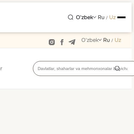
O'zbek
Ru
Uz
/
O'zbek
Ru
Uz
/
r
laringiz muhim bo‘lgan yo‘nalishlarni kashf eting.