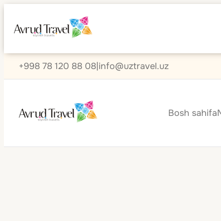
+998 78 120 88 08
|
info@uztravel.uz
Bosh sahifa
Keyingi
sayohatingiz