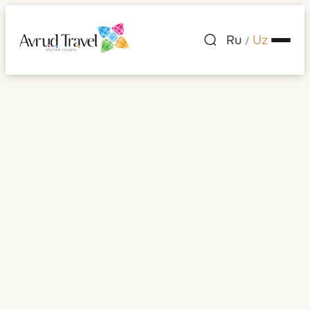
Ru
Uz
/
Maldiv orollari