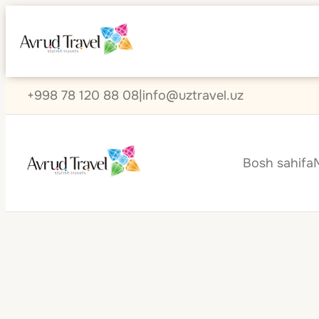
+998 78 120 88 08
|
info@uztravel.uz
Bosh sahifa
Malta