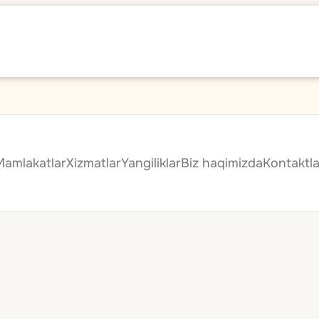
Mamlakatlar
Xizmatlar
Yangiliklar
Biz haqimizda
Kontaktla