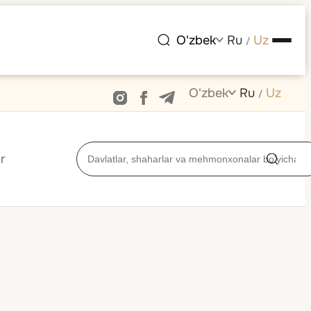
O'zbek
Ru
Uz
/
O'zbek
Ru
Uz
/
r