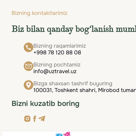
· Mavsumlar oralig‘i (aprel-may va sentyab
Maltaga sayohatga tayyorgarlik ko‘rish oson: 
oylarda ob-havo deyarli ideal: issiq (+20°C 
Bizning kontaktlarimiz
Tafsilotlarga ozgina e’tibor bering - shunda s
yozdagidek jazirama emas. Ekskursiyalar, piyo
Biz bilan qanday bog‘lanish mum
qochishingiz mumkin.
Yetib kelganingizdan so‘ng, sizni quyoshli plyaj
ibodatxonalar va mahalliy madaniyatning iliq
Bizning raqamlarimiz
etadi - bu yerga sayohat qilish yorqin taassur
+998 78 120 88 08
Bizning pochtamiz
info@uztravel.uz
Bizga shaxsan tashrif buyuring
100031, Toshkent shahri, Mirobod tumani
Bizni kuzatib boring