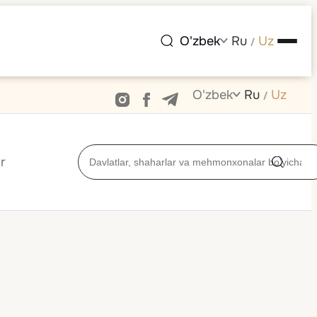
O'zbek
Ru
Uz
/
O'zbek
Ru
Uz
/
r