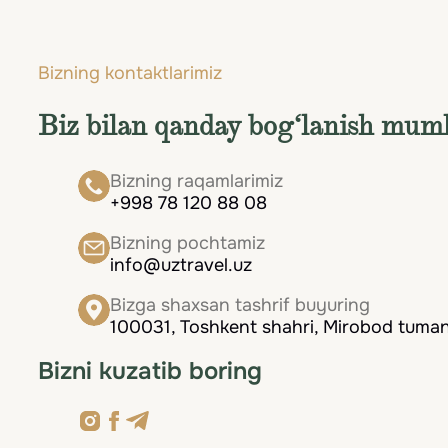
ko‘rinishida tabiatning o‘tish davrini kuzat
qilganingizni tasdiqlovchi hujjatlarni saqlang.
Yetib kelganingizdan so‘ng, sizni mahobatli fo
Bizning kontaktlarimiz
kuzatish imkoniyati kutmoqda. Norvegiya o‘zi
Biz bilan qanday bog‘lanish mum
va ilhom bag‘ishlaydi.
Bizning raqamlarimiz
+998 78 120 88 08
Bizning pochtamiz
info@uztravel.uz
Bizga shaxsan tashrif buyuring
100031, Toshkent shahri, Mirobod tumani
Bizni kuzatib boring