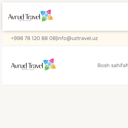
+998 78 120 88 08
|
info@uztravel.uz
Bosh sahifa
Norvegiya