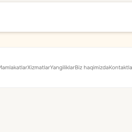
Mamlakatlar
Xizmatlar
Yangiliklar
Biz haqimizda
Kontaktla