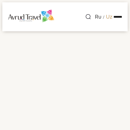
Ru
Uz
/
Hindiston
Barcha rasmlar