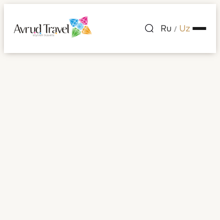
Ru
Uz
/
Xitoy
Barcha rasmlar