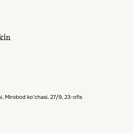
oyib sintezi boʻlib, oldinga shiddatli harakat qil
Hammasini ko'rish
adaniyat, mazali taomlar va xavfsiz muhit bilan
kin
, Mirobod ko‘chasi, 27/9, 23-ofis