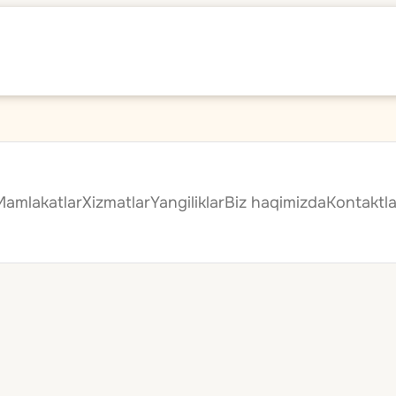
Mamlakatlar
Xizmatlar
Yangiliklar
Biz haqimizda
Kontaktla