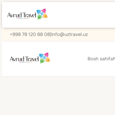
+998 78 120 88 08
|
info@uztravel.uz
Bosh sahifa
Koreya