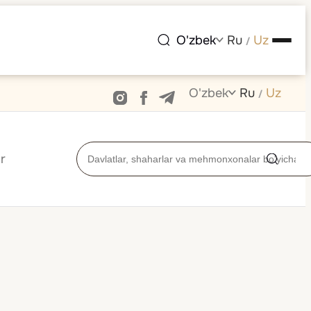
O'zbek
Ru
Uz
/
O'zbek
Ru
Uz
/
r