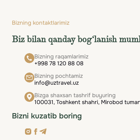
Koreya – qadimiy donolik va raqamli asrning aj
oladi.
munosabat saqlanadi.
Janubiy Koreya yuqori texnologiyalar, boy m
Bizning kontaktlarimiz
taassurotlar qoldiradi.
Biz bilan qanday bog‘lanish mum
Bizning raqamlarimiz
+998 78 120 88 08
Bizning pochtamiz
info@uztravel.uz
Bizga shaxsan tashrif buyuring
100031, Toshkent shahri, Mirobod tumani
Bizni kuzatib boring