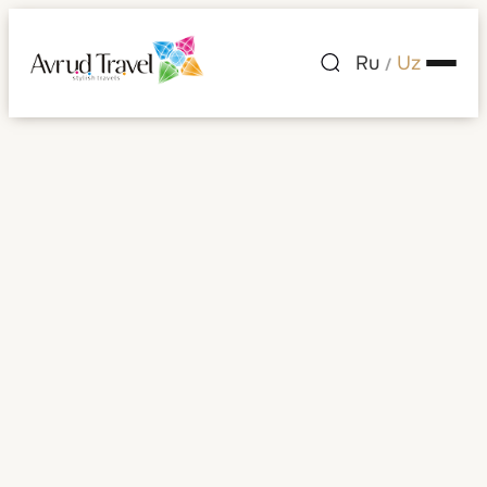
Ru
Uz
/
Meksika