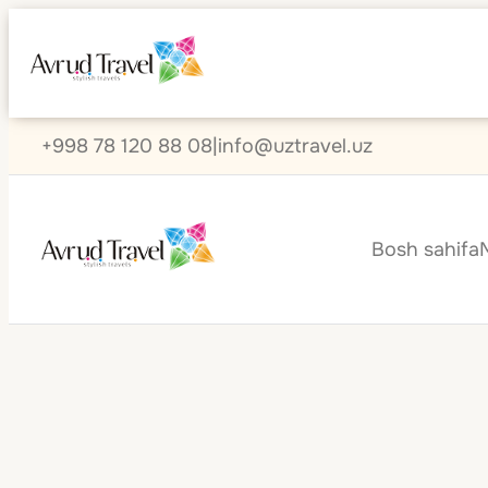
+998 78 120 88 08
|
info@uztravel.uz
Bosh sahifa
Qozog'iston