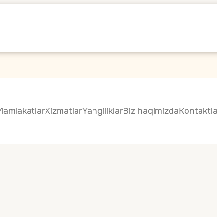
Mamlakatlar
Xizmatlar
Yangiliklar
Biz haqimizda
Kontaktla