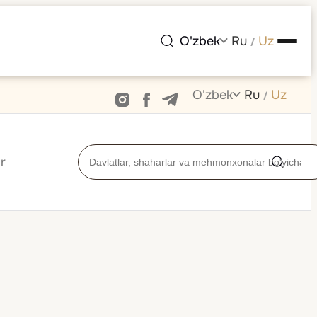
O'zbek
Ru
Uz
/
O'zbek
Ru
Uz
/
r