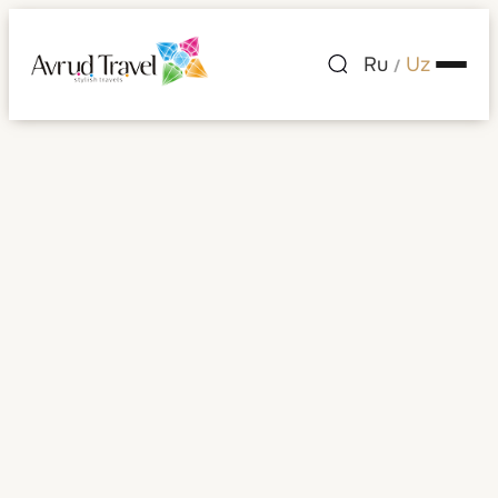
Ru
Uz
/
Zambiya