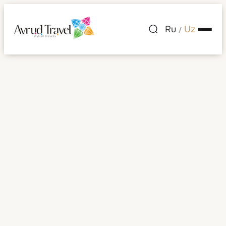
Ru
Uz
/
Italiya
Barcha rasmlar