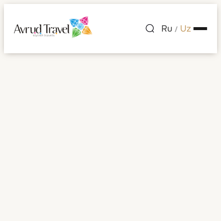
Ru
Uz
/
Terks va Kaykos
orollari