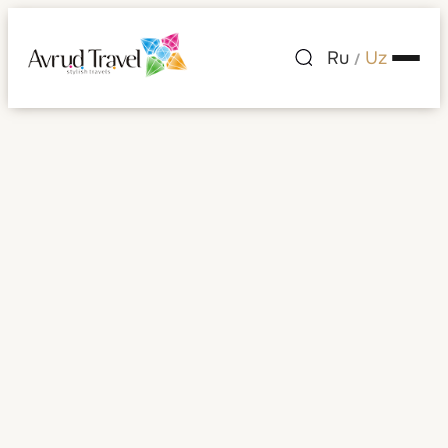
Ru
Uz
/
Bahrayn