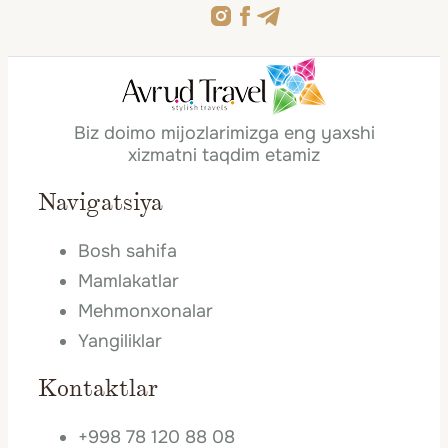
taassurotlar uygʻunligini yaratadigan bu
onaning notarial tasdiqlangan roziligini
mamlakatni kashf eting!
olib yurish tavsiya etiladi. Agar bola
uchinchi shaxs bilan ketayotgan bo‘lsa,
ikkala ota-onaning roziligi zarur.
Biz doimo mijozlarimizga eng yaxshi
xizmatni taqdim etamiz
· O‘zingiz bilan bolaning tug‘ilganlik
haqidagi guvohnomasini olib yurish
Navigatsiya
maqsadga muvofiq.
Bosh sahifa
Mamlakatlar
Mehmonxonalar
Yangiliklar
Kontaktlar
+998 78 120 88 08