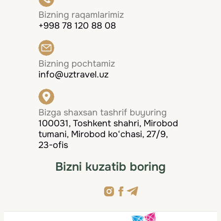
Bizning raqamlarimiz
+998 78 120 88 08
Bizning pochtamiz
info@uztravel.uz
Bizga shaxsan tashrif buyuring
100031, Toshkent shahri, Mirobod
tumani, Mirobod ko‘chasi, 27/9,
23-ofis
Bizni kuzatib boring