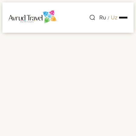
Ru
Uz
/
Shaharlar ro'yxati
— Bahrayn
Bahrayn