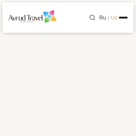
Ru
Uz
/
Janubiy Afrika