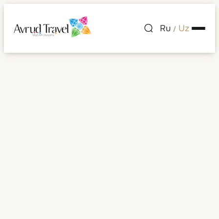
Ru
Uz
/
Tanzaniya
Barcha rasmlar