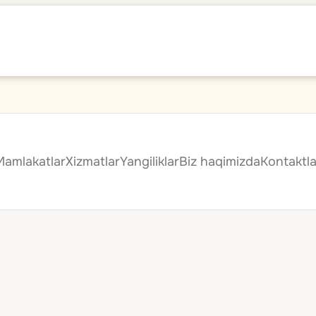
Mamlakatlar
Xizmatlar
Yangiliklar
Biz haqimizda
Kontaktla