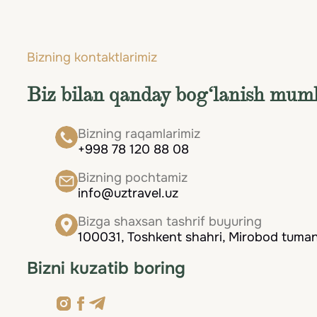
Lyuksemburg qulay transport tizimi va ixcham 
yumshoq bo‘lib, yozgi to‘polonlarsiz uzoq sayr
o‘tganingizdan so‘ng, sizni o‘rta asr mahalla
Bizning kontaktlarimiz
YUNESKOning Butunjahon merosi ro‘yxatiga kir
sokin Yevropa nafosati muhitidan bahramand bo
Biz bilan qanday bog‘lanish mum
uyg‘unlashgan ko‘rinishi bo‘lib, birinchi tashr
Bizning raqamlarimiz
+998 78 120 88 08
Bizning pochtamiz
info@uztravel.uz
Bizga shaxsan tashrif buyuring
100031, Toshkent shahri, Mirobod tumani
Bizni kuzatib boring