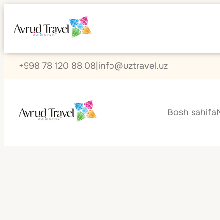
+998 78 120 88 08
|
info@uztravel.uz
Bosh sahifa
Lyuksemburg