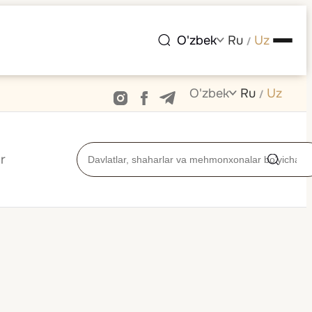
O'zbek
Ru
Uz
/
O'zbek
Ru
Uz
/
r