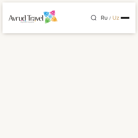
Ru
Uz
/
Chili