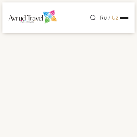
Ru
Uz
/
Bermud orollari