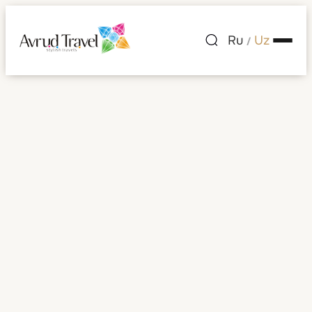
Ru
Uz
/
Gretsiya