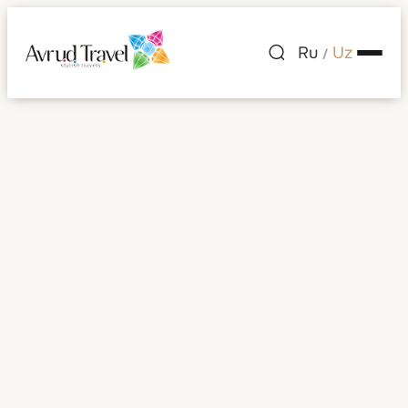
Ru
Uz
/
Argentina