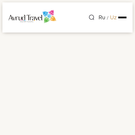
Ru
Uz
/
Misr