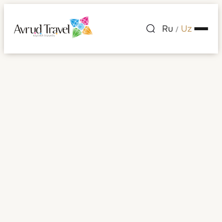
Ru
Uz
/
Shaharlar ro'yxati
— Misr
Misr