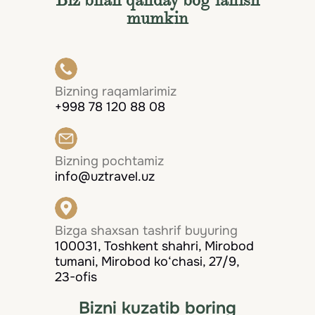
Biz bilan qanday bog‘lanish
mumkin
Bizning raqamlarimiz
+998 78 120 88 08
Bizning pochtamiz
info@uztravel.uz
Bizga shaxsan tashrif buyuring
100031, Toshkent shahri, Mirobod
tumani, Mirobod ko‘chasi, 27/9,
23-ofis
Bizni kuzatib boring