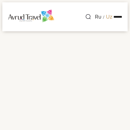
Ru
Uz
/
Mavrikiy
Barcha rasmlar