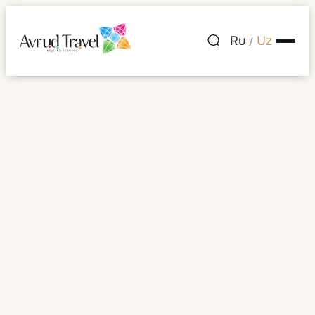
Ru
Uz
/
Armaniston
Barcha rasmlar
Ey, Armaniston! Bu Yevropa va Osiyo
chorrahasida sivilizatsiya beshigi
hisoblangan, birinchi xristian davlati va eng