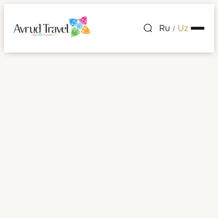
Ru
Uz
/
Vyetnam