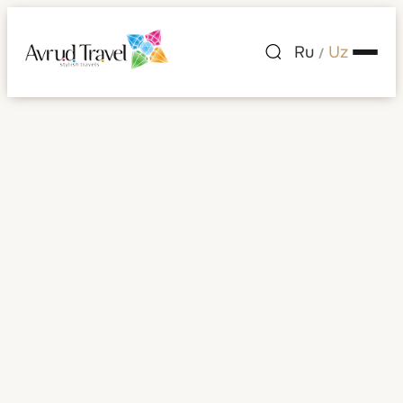
Ru
Uz
/
Serbiya
Barcha rasmlar