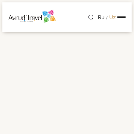
Ru
Uz
/
Anguilla