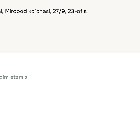
, Mirobod ko‘chasi, 27/9, 23-ofis
qdim etamiz