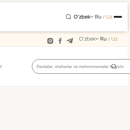
O'zbek
Ru
Uz
/
O'zbek
Ru
Uz
/
r