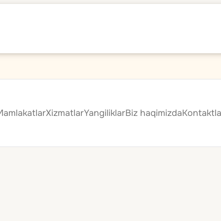
Mamlakatlar
Xizmatlar
Yangiliklar
Biz haqimizda
Kontaktla