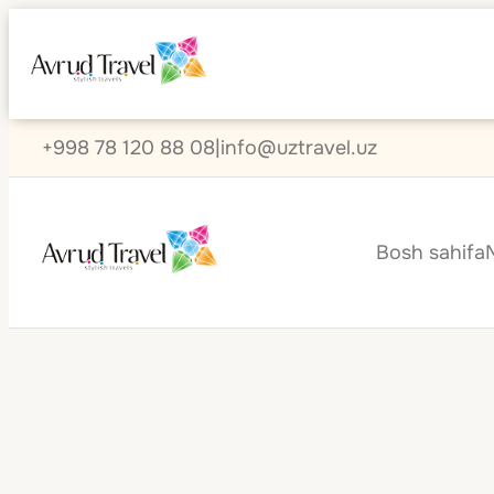
+998 78 120 88 08
|
info@uztravel.uz
Bosh sahifa
Kambodja