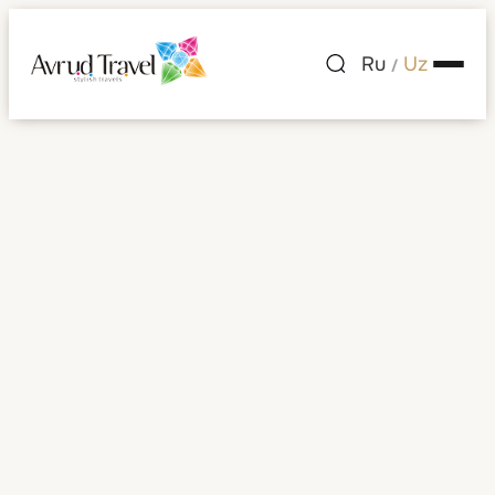
Ru
Uz
/
Ruanda