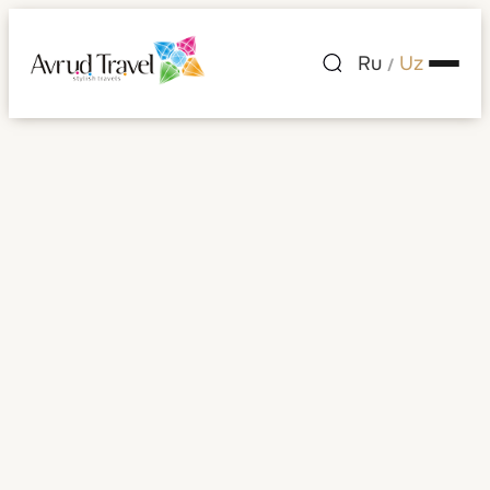
Ru
Uz
/
Belarus
Barcha rasmlar