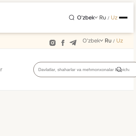
O'zbek
Ru
Uz
/
O'zbek
Ru
Uz
/
r