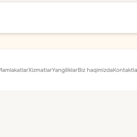
Mamlakatlar
Xizmatlar
Yangiliklar
Biz haqimizda
Kontaktla