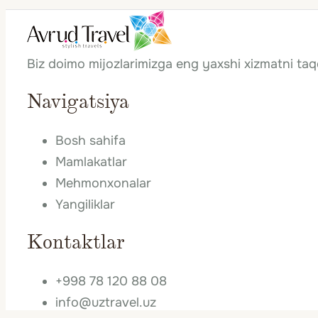
Swiss Miniature
Biz doimo mijozlarimizga eng yaxshi xizmatni ta
Shveytsariyaga turlar nar
Navigatsiya
Shveytsariya – hashamatli dam olishni qadrlaydi
individual imtiyozlarga qarab o'zgaradi. Shveyts
Bosh sahifa
tanlashingizdan va Shveytsariyaga sayohat uchun
kafolatlanadi. Shveytsariya kurortlari va ularnin
Mamlakatlar
Mehmonxonalar
Iqlim
Qish salqin haroratlar bilan, yoz esa mo''tad
Yangiliklar
tog'larda -14°C gacha o'zgarib turadi. Yozda teki
(o'rtacha -1°C), eng issiq oy esa iyul (18°C).
Kontaktlar
+998 78 120 88 08
info@uztravel.uz