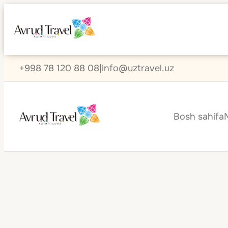
+998 78 120 88 08
|
info@uztravel.uz
Bosh sahifa
Shveytsariya