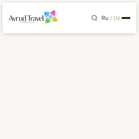
Ru
Uz
/
Sloveniya
Barcha rasmlar