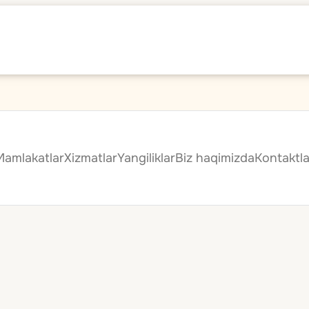
Mamlakatlar
Xizmatlar
Yangiliklar
Biz haqimizda
Kontaktla
publikasi