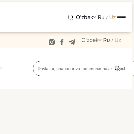
O'zbek
Ru
Uz
/
O'zbek
Ru
Uz
/
r