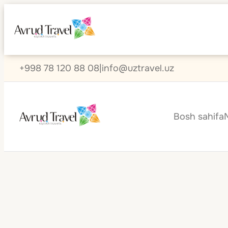
+998 78 120 88 08
|
info@uztravel.uz
Bosh sahifa
Dominikan Res