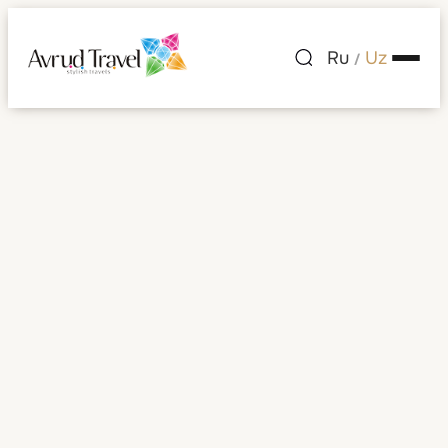
Ru
Uz
/
Yaponiya