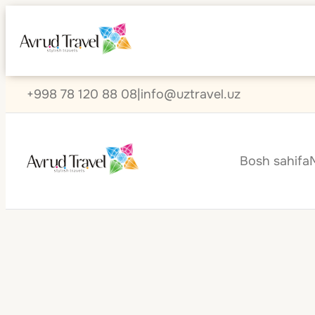
+998 78 120 88 08
|
info@uztravel.uz
Bosh sahifa
Sen-Marten