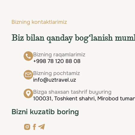
osoyishtaligi uyg‘unlashadi. Bu kontrastlar u
Sen-Marten plyaj dam olishi, faol hordiq va m
Bizning kontaktlarimiz
Biz bilan qanday bog‘lanish mum
Bizning raqamlarimiz
+998 78 120 88 08
Bizning pochtamiz
info@uztravel.uz
Bizga shaxsan tashrif buyuring
100031, Toshkent shahri, Mirobod tumani
Bizni kuzatib boring