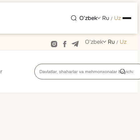
O'zbek
Ru
Uz
/
O'zbek
Ru
Uz
/
r