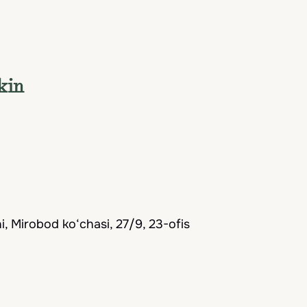
yg‘unlik yaratadigan va ikki madaniyat xotiralari
adaniy xilma-xillikni mukammal uyg‘unlashtirib, sa
Hammasini ko'rish
kin
, Mirobod ko‘chasi, 27/9, 23-ofis