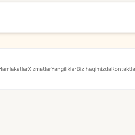
Mamlakatlar
Xizmatlar
Yangiliklar
Biz haqimizda
Kontaktla