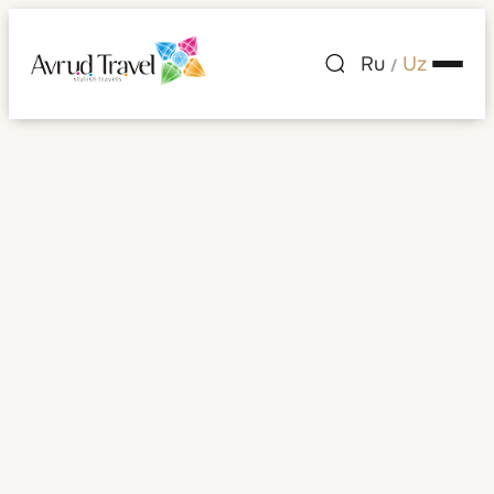
Ru
Uz
/
Puerto-Riko
(AQSH)