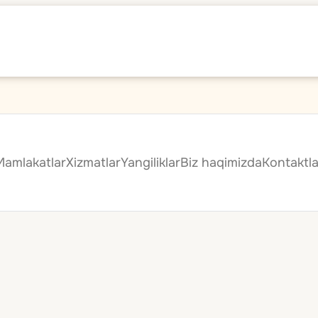
Mamlakatlar
Xizmatlar
Yangiliklar
Biz haqimizda
Kontaktla