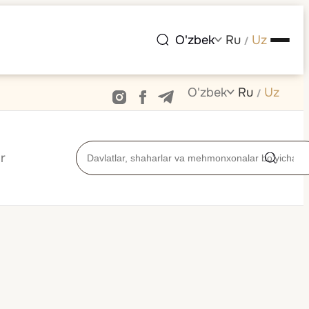
O'zbek
Ru
Uz
/
O'zbek
Ru
Uz
/
r