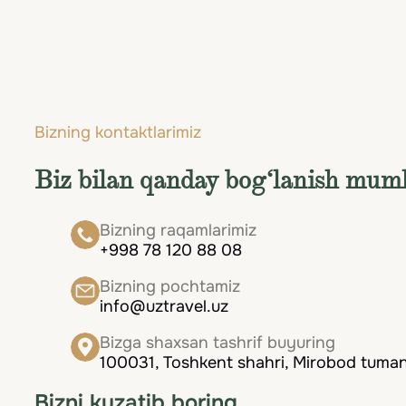
Bizning kontaktlarimiz
Biz bilan qanday bog‘lanish mum
Bizning raqamlarimiz
+998 78 120 88 08
Bizning pochtamiz
info@uztravel.uz
Bizga shaxsan tashrif buyuring
100031, Toshkent shahri, Mirobod tumani
Bizni kuzatib boring