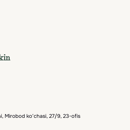
kin
, Mirobod ko‘chasi, 27/9, 23-ofis