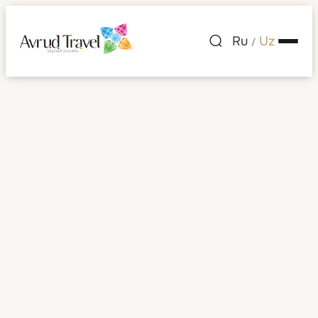
Ru
Uz
/
Qatar
Barcha rasmlar