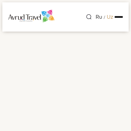
Ru
Uz
/
Britaniya Virjin
orollari