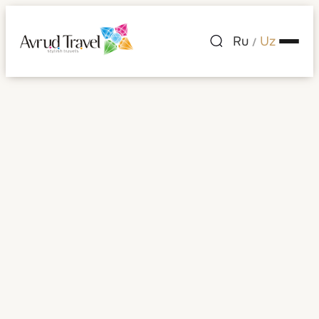
Ru
Uz
/
Mehmonxonalar
Mehmonxonalar
Saralash:
Tanlang