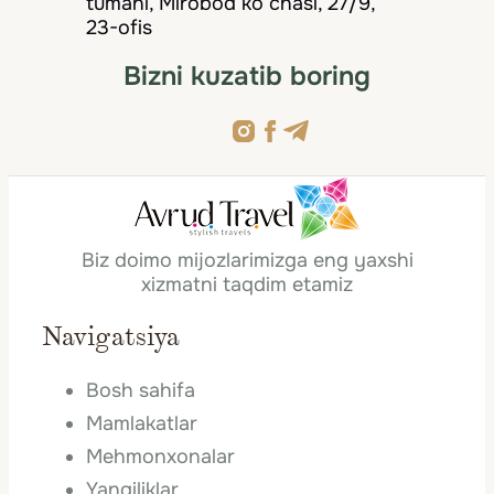
tumani, Mirobod ko‘chasi, 27/9,
23-ofis
Bizni kuzatib boring
Biz doimo mijozlarimizga eng yaxshi
xizmatni taqdim etamiz
Navigatsiya
Bosh sahifa
Mamlakatlar
Mehmonxonalar
Yangiliklar