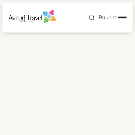
Ru
Uz
/
Four Seasons Hotel
Milano