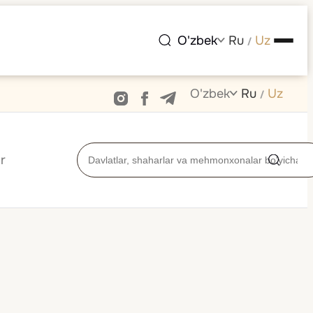
O'zbek
Ru
Uz
/
O'zbek
Ru
Uz
/
r