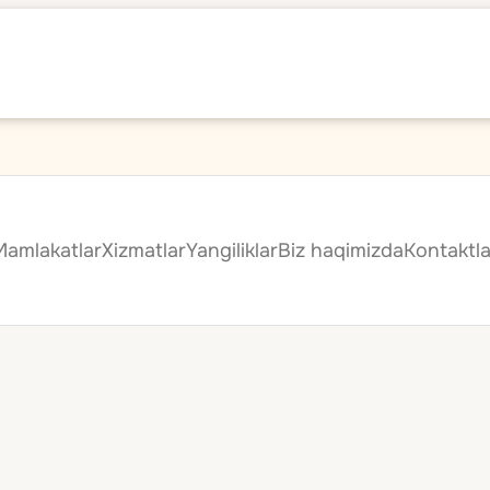
Mamlakatlar
Xizmatlar
Yangiliklar
Biz haqimizda
Kontaktla