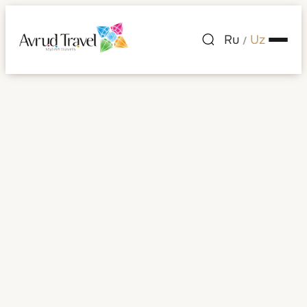
Ru
Uz
/
Mehmonxonalar
Mehmonxonalar
Saralash:
Tanlang