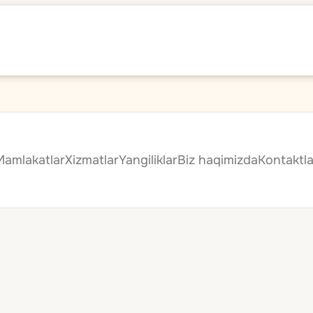
Mamlakatlar
Xizmatlar
Yangiliklar
Biz haqimizda
Kontaktla