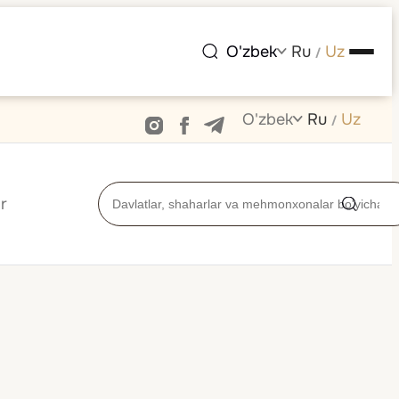
O'zbek
Ru
Uz
/
O'zbek
Ru
Uz
/
r