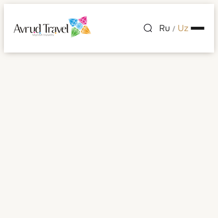
Ru
Uz
/
Mehmonxonalar
Mehmonxonalar
Saralash:
Tanlang