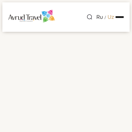
Ru
Uz
/
Mehmonxonalar
Mehmonxonalar
Saralash:
Tanlang