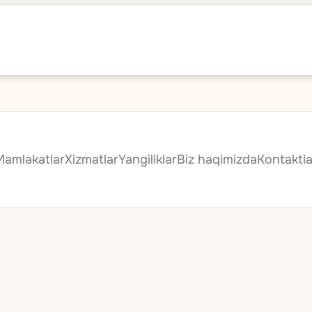
Mamlakatlar
Xizmatlar
Yangiliklar
Biz haqimizda
Kontaktla