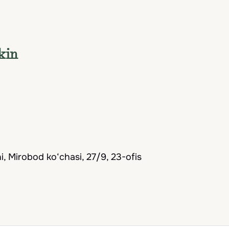
kin
, Mirobod ko‘chasi, 27/9, 23-ofis