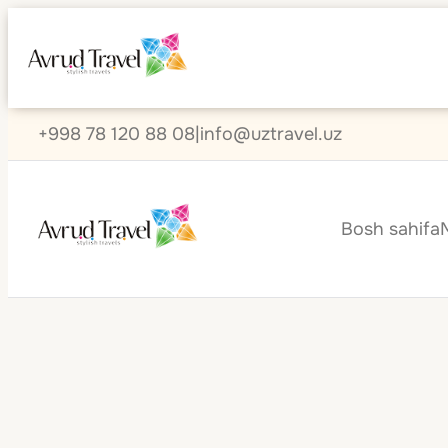
+998 78 120 88 08
|
info@uztravel.uz
Bosh sahifa
Shaxsiy gidlar