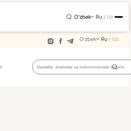
O'zbek
Ru
Uz
/
O'zbek
Ru
Uz
/
r