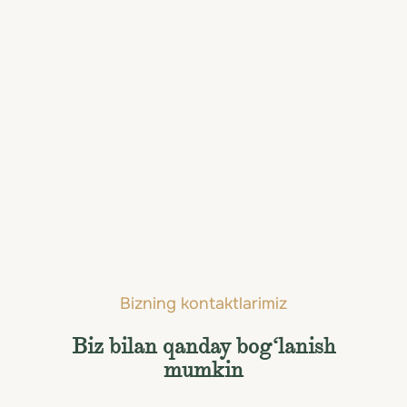
Hotel Imperial, A
Luxury Collection
Hotel, Vienna
mehmonxonasi
Vienna, Avstriya
Bizning kontaktlarimiz
Biz bilan qanday bog‘lanish
mumkin