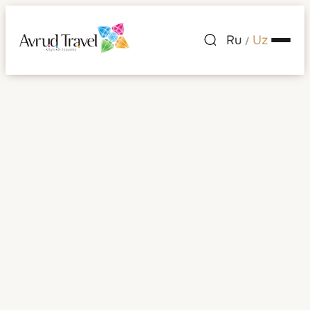
Ru
Uz
/
Hotel Sacher Wien
mehmonxonasi