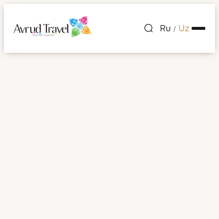
Ru
Uz
/
Shaharlar ro'yxati
— Vanuatu
Vanuatu